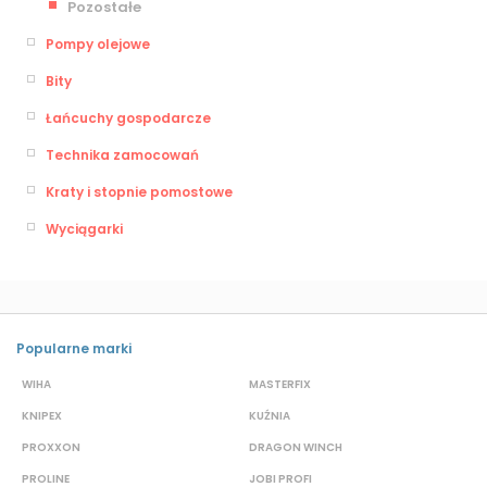
Pozostałe
Pompy olejowe
Bity
Łańcuchy gospodarcze
Technika zamocowań
Kraty i stopnie pomostowe
Wyciągarki
Popularne marki
WIHA
MASTERFIX
S
KNIPEX
KUŹNIA
D
PROXXON
DRAGON WINCH
L
PROLINE
JOBI PROFI
G