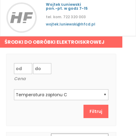
Wojtek Łuniewski
pon.-pt. w godz 7-15
tel. kom. 722 320 003
wojtek.luniewski@hfcd.pl
ŚRODKI DO OBRÓBKI ELEKTROISKROWEJ
Cena
Temperatura zapłonu C
▼