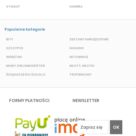
STANLEY
HAWERA
S
Popularne kategorie
BITY
ZESTAWY NARZĘDZIOWE
S
SZCZYPCE
NASADKI
O
WKRĘTAKI
NITOWNICE
N
MIARY ZWIJANE KRÓTKIE
MŁOTY, MŁOTKI
K
ŚCIĄGACZE DO IZOLACJI
TRZPIENIOWY
P
FORMY PŁATNOŚCI
NEWSLETTER
OK