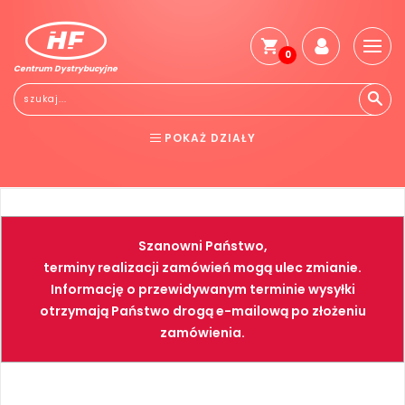
0
Centrum Dystrybucyjne
Stro
głó
Reg
POKAŻ DZIAŁY
Jak
kup
BHP
ELEKTRONARZĘDZIA
Kosz
dos
NARZĘDZIA
SPAWALNICTWO
Gwa
Szanowni Państwo,
i
FARBY
PNEUMATYKA
zwro
terminy realizacji zamówień mogą ulec zmianie.
Informację o przewidywanym terminie wysyłki
Płat
otrzymają Państwo drogą e-mailową po złożeniu
Kont
zamówienia.