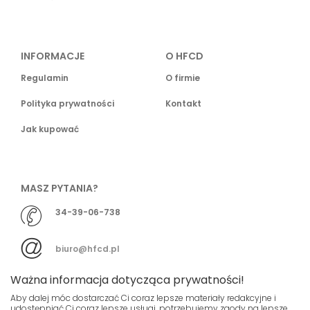
INFORMACJE
O HFCD
Regulamin
O firmie
Polityka prywatności
Kontakt
Jak kupować
MASZ PYTANIA?
34-39-06-738
biuro@hfcd.pl
Ważna informacja dotycząca prywatności!
Aby dalej móc dostarczać Ci coraz lepsze materiały redakcyjne i
udostępniać Ci coraz lepsze usługi, potrzebujemy zgody na lepsze