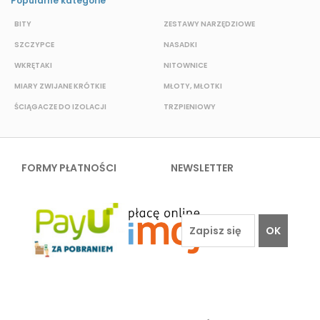
Popularne kategorie
BITY
ZESTAWY NARZĘDZIOWE
S
SZCZYPCE
NASADKI
O
WKRĘTAKI
NITOWNICE
N
MIARY ZWIJANE KRÓTKIE
MŁOTY, MŁOTKI
K
ŚCIĄGACZE DO IZOLACJI
TRZPIENIOWY
P
FORMY PŁATNOŚCI
NEWSLETTER
OK