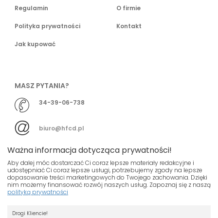
Regulamin
O firmie
Polityka prywatności
Kontakt
Jak kupować
MASZ PYTANIA?
34-39-06-738
biuro@hfcd.pl
Ważna informacja dotycząca prywatności!
Aby dalej móc dostarczać Ci coraz lepsze materiały redakcyjne i
udostępniać Ci coraz lepsze usługi, potrzebujemy zgody na lepsze
dopasowanie treści marketingowych do Twojego zachowania. Dzięki
© HFCD - HF Centrum Dystrybucyjne
- Wszelkie prawa
nim możemy finansować rozwój naszych usług. Zapoznaj się z naszą
polityką prywatności
zastrzeżony
Nasza strona używa plików cookies.
Projekt i wykonanie
Drogi Kliencie!
Jeśli nie chcesz, by pliki cookies były