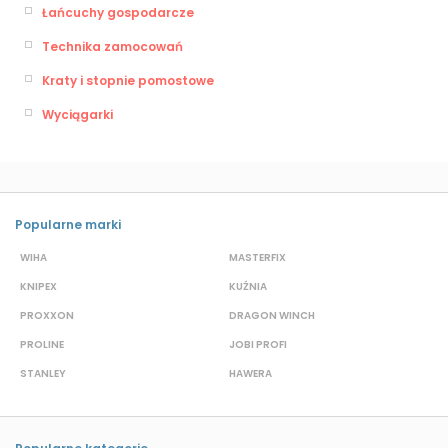
Łańcuchy gospodarcze
Technika zamocowań
Kraty i stopnie pomostowe
Wyciągarki
Popularne marki
WIHA
MASTERFIX
S
KNIPEX
KUŹNIA
D
PROXXON
DRAGON WINCH
L
PROLINE
JOBI PROFI
G
STANLEY
HAWERA
S