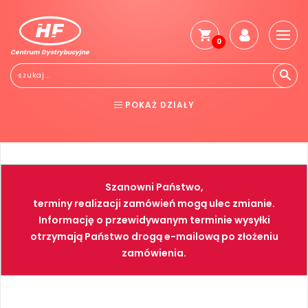
0
Centrum Dystrybucyjne
Stro
głó
Reg
POKAŻ DZIAŁY
Jak
kup
BHP
ELEKTRONARZĘDZIA
Kosz
dos
NARZĘDZIA
SPAWALNICTWO
Gwa
Szanowni Państwo,
i
FARBY
PNEUMATYKA
zwro
terminy realizacji zamówień mogą ulec zmianie.
Informację o przewidywanym terminie wysyłki
Płat
otrzymają Państwo drogą e-mailową po złożeniu
Kont
zamówienia.