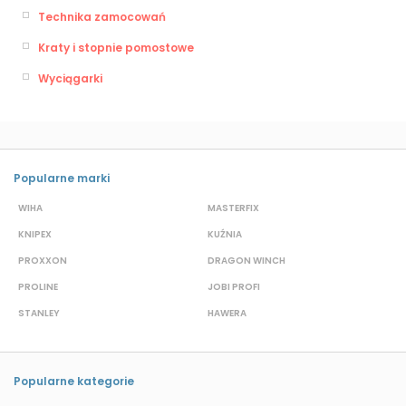
Technika zamocowań
Kraty i stopnie pomostowe
Wyciągarki
Popularne marki
WIHA
MASTERFIX
S
KNIPEX
KUŹNIA
D
PROXXON
DRAGON WINCH
L
PROLINE
JOBI PROFI
G
STANLEY
HAWERA
G
Popularne kategorie