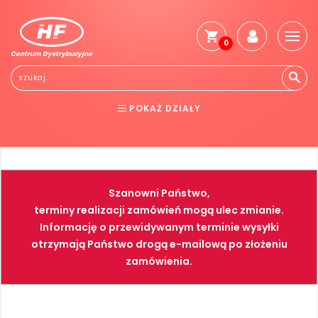
0
Centrum Dystrybucyjne
Stro
głó
Reg
POKAŻ DZIAŁY
Jak
kup
BHP
ELEKTRONARZĘDZIA
Kosz
dos
NARZĘDZIA
SPAWALNICTWO
Gwa
Szanowni Państwo,
i
FARBY
PNEUMATYKA
zwro
terminy realizacji zamówień mogą ulec zmianie.
Informację o przewidywanym terminie wysyłki
Płat
otrzymają Państwo drogą e-mailową po złożeniu
Kont
zamówienia.