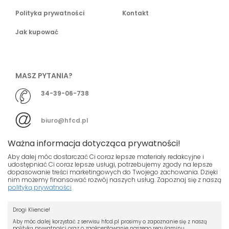
Polityka prywatności
Kontakt
Jak kupować
MASZ PYTANIA?
34-39-06-738
biuro@hfcd.pl
Ważna informacja dotycząca prywatności!
Aby dalej móc dostarczać Ci coraz lepsze materiały redakcyjne i
udostępniać Ci coraz lepsze usługi, potrzebujemy zgody na lepsze
dopasowanie treści marketingowych do Twojego zachowania. Dzięki
© HFCD - HF Centrum Dystrybucyjne
- Wszelkie prawa
nim możemy finansować rozwój naszych usług. Zapoznaj się z naszą
polityką prywatności
zastrzeżony
Nasza strona używa plików cookies.
Projekt i wykonanie
Drogi Kliencie!
Jeśli nie chcesz, by pliki cookies były
Grupa ABS
zapisywane na Twoim dysku zmień
Aby móc dalej korzystać z serwisu hfcd.pl prosimy o zapoznanie się z naszą
polityką prywatności oraz o zaakceptowanie naszego regulaminu.