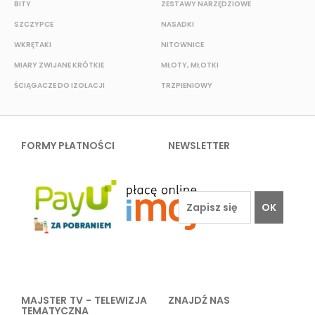
BITY
ZESTAWY NARZĘDZIOWE
S
SZCZYPCE
NASADKI
O
WKRĘTAKI
NITOWNICE
N
MIARY ZWIJANE KRÓTKIE
MŁOTY, MŁOTKI
P
ŚCIĄGACZE DO IZOLACJI
TRZPIENIOWY
K
FORMY PŁATNOŚCI
NEWSLETTER
OK
MAJSTER TV - TELEWIZJA
ZNAJDŹ NAS
TEMATYCZNA