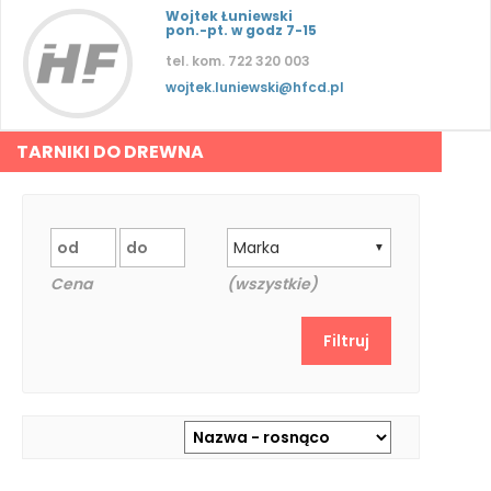
Wojtek Łuniewski
pon.-pt. w godz 7-15
tel. kom. 722 320 003
wojtek.luniewski@hfcd.pl
TARNIKI DO DREWNA
Marka
▼
Cena
(wszystkie)