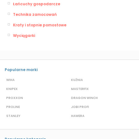
Łańcuchy gospodarcze
Technika zamocowań
Kraty i stopnie pomostowe
Wyciągarki
Popularne marki
WIHA
KUŹNIA
S
KNIPEX
MASTERFIX
D
PROXXON
DRAGON WINCH
L
PROLINE
JOBI PROFI
G
STANLEY
HAWERA
G