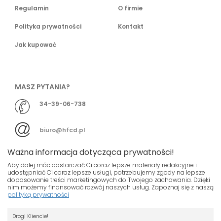
Regulamin
O firmie
Polityka prywatności
Kontakt
Jak kupować
MASZ PYTANIA?
34-39-06-738
biuro@hfcd.pl
Ważna informacja dotycząca prywatności!
Aby dalej móc dostarczać Ci coraz lepsze materiały redakcyjne i
udostępniać Ci coraz lepsze usługi, potrzebujemy zgody na lepsze
dopasowanie treści marketingowych do Twojego zachowania. Dzięki
© HFCD - HF Centrum Dystrybucyjne
- Wszelkie prawa
nim możemy finansować rozwój naszych usług. Zapoznaj się z naszą
polityką prywatności
zastrzeżony
Nasza strona używa plików cookies.
Projekt i wykonanie
Drogi Kliencie!
Jeśli nie chcesz, by pliki cookies były