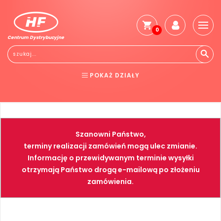
0
Centrum Dystrybucyjne
Stro
głó
Reg
POKAŻ DZIAŁY
Jak
kup
BHP
ELEKTRONARZĘDZIA
Kosz
dos
NARZĘDZIA
SPAWALNICTWO
Gwa
Szanowni Państwo,
i
FARBY
PNEUMATYKA
zwro
terminy realizacji zamówień mogą ulec zmianie.
Informację o przewidywanym terminie wysyłki
Płat
otrzymają Państwo drogą e-mailową po złożeniu
Kont
zamówienia.