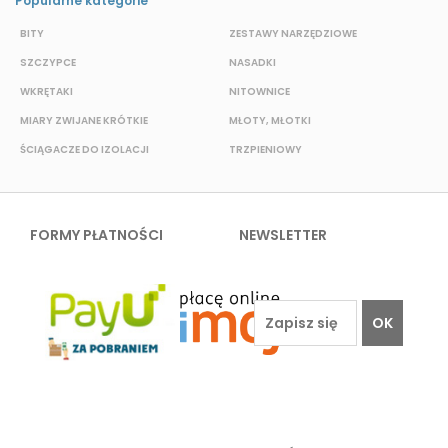
Popularne kategorie
BITY
ZESTAWY NARZĘDZIOWE
S
SZCZYPCE
NASADKI
O
WKRĘTAKI
NITOWNICE
N
MIARY ZWIJANE KRÓTKIE
MŁOTY, MŁOTKI
K
ŚCIĄGACZE DO IZOLACJI
TRZPIENIOWY
P
FORMY PŁATNOŚCI
NEWSLETTER
OK