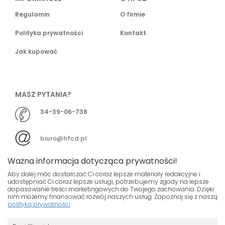
Regulamin
O firmie
Polityka prywatności
Kontakt
Jak kupować
MASZ PYTANIA?
34-39-06-738
biuro@hfcd.pl
Ważna informacja dotycząca prywatności!
Aby dalej móc dostarczać Ci coraz lepsze materiały redakcyjne i
udostępniać Ci coraz lepsze usługi, potrzebujemy zgody na lepsze
dopasowanie treści marketingowych do Twojego zachowania. Dzięki
© HFCD - HF Centrum Dystrybucyjne
- Wszelkie prawa
nim możemy finansować rozwój naszych usług. Zapoznaj się z naszą
polityką prywatności
zastrzeżony
Nasza strona używa plików cookies.
Projekt i wykonanie