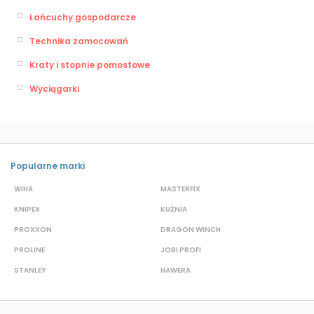
Łańcuchy gospodarcze
Technika zamocowań
Kraty i stopnie pomostowe
Wyciągarki
Popularne marki
WIHA
MASTERFIX
S
KNIPEX
KUŹNIA
D
PROXXON
DRAGON WINCH
L
PROLINE
JOBI PROFI
G
STANLEY
HAWERA
G