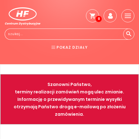
0
Centrum Dystrybucyjne
Stro
głó
Reg
POKAŻ DZIAŁY
Jak
kup
BHP
ELEKTRONARZĘDZIA
Kosz
dos
NARZĘDZIA
SPAWALNICTWO
Gwa
Szanowni Państwo,
i
FARBY
PNEUMATYKA
zwro
terminy realizacji zamówień mogą ulec zmianie.
Informację o przewidywanym terminie wysyłki
Płat
otrzymają Państwo drogą e-mailową po złożeniu
Kont
zamówienia.