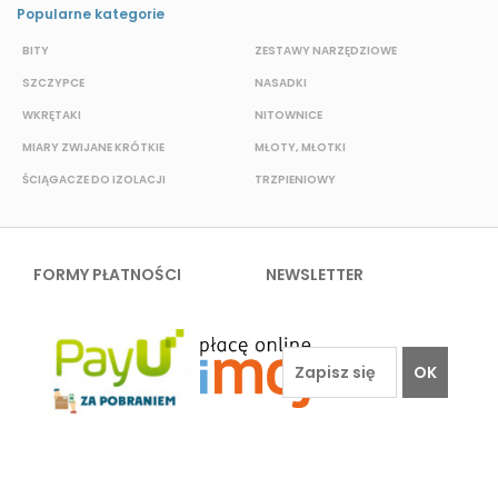
Popularne kategorie
BITY
ZESTAWY NARZĘDZIOWE
S
SZCZYPCE
NASADKI
N
WKRĘTAKI
NITOWNICE
O
MIARY ZWIJANE KRÓTKIE
MŁOTY, MŁOTKI
P
ŚCIĄGACZE DO IZOLACJI
TRZPIENIOWY
K
FORMY PŁATNOŚCI
NEWSLETTER
OK