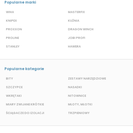
Popularne marki
WIHA
MASTERFIX
S
KNIPEX
KUŹNIA
D
PROXXON
DRAGON WINCH
L
PROLINE
JOBI PROFI
G
STANLEY
HAWERA
G
Popularne kategorie
BITY
ZESTAWY NARZĘDZIOWE
S
SZCZYPCE
NASADKI
N
WKRĘTAKI
NITOWNICE
O
MIARY ZWIJANE KRÓTKIE
MŁOTY, MŁOTKI
K
ŚCIĄGACZE DO IZOLACJI
TRZPIENIOWY
P