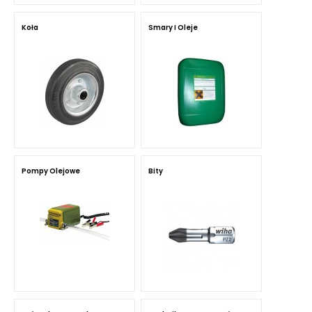
Koła
Smary I Oleje
Pompy Olejowe
Bity