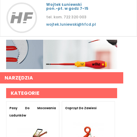
Wojtek Łuniewski
pon.-pt. w godz 7-15
tel. kom. 722 320 003
wojtek.luniewski@hfcd.pl
NARZĘDZIA
KATEGORIE
Pasy Do Mocowania
Osprzęt Do Zawiesi
Ładunków