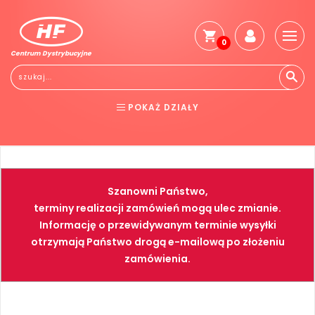
0
Centrum Dystrybucyjne
Stro
głó
Reg
POKAŻ DZIAŁY
Jak
kup
BHP
ELEKTRONARZĘDZIA
Kosz
dos
NARZĘDZIA
SPAWALNICTWO
Gwa
Szanowni Państwo,
i
FARBY
PNEUMATYKA
zwro
terminy realizacji zamówień mogą ulec zmianie.
Informację o przewidywanym terminie wysyłki
Płat
otrzymają Państwo drogą e-mailową po złożeniu
Kont
zamówienia.