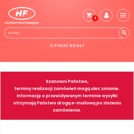
0
Centrum Dystrybucyjne
Stro
głó
Reg
POKAŻ DZIAŁY
Jak
kup
BHP
ELEKTRONARZĘDZIA
Kosz
dos
NARZĘDZIA
SPAWALNICTWO
Gwa
Szanowni Państwo,
i
FARBY
PNEUMATYKA
zwro
terminy realizacji zamówień mogą ulec zmianie.
Informację o przewidywanym terminie wysyłki
Płat
otrzymają Państwo drogą e-mailową po złożeniu
Kont
zamówienia.