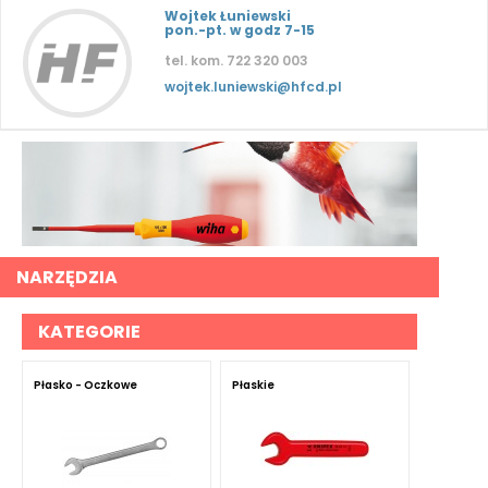
Wojtek Łuniewski
pon.-pt. w godz 7-15
tel. kom. 722 320 003
wojtek.luniewski@hfcd.pl
NARZĘDZIA
KATEGORIE
Płasko - Oczkowe
Płaskie