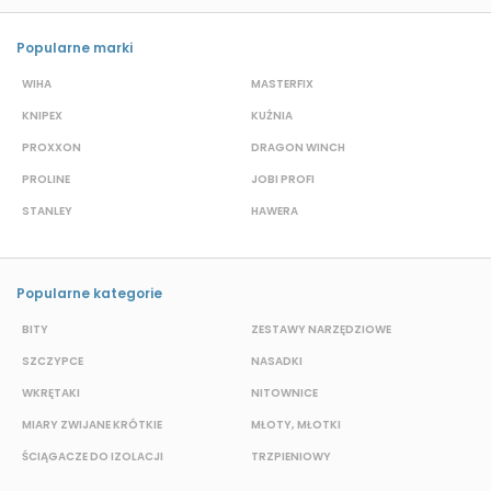
Popularne marki
WIHA
MASTERFIX
S
KNIPEX
KUŹNIA
D
PROXXON
DRAGON WINCH
L
PROLINE
JOBI PROFI
G
STANLEY
HAWERA
S
Popularne kategorie
BITY
ZESTAWY NARZĘDZIOWE
S
SZCZYPCE
NASADKI
O
WKRĘTAKI
NITOWNICE
N
MIARY ZWIJANE KRÓTKIE
MŁOTY, MŁOTKI
K
ŚCIĄGACZE DO IZOLACJI
TRZPIENIOWY
P