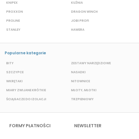
KNIPEX
KUŹNIA
D
PROXXON
DRAGON WINCH
L
PROLINE
JOBI PROFI
G
STANLEY
HAWERA
S
Popularne kategorie
BITY
ZESTAWY NARZĘDZIOWE
S
SZCZYPCE
NASADKI
O
WKRĘTAKI
NITOWNICE
N
MIARY ZWIJANE KRÓTKIE
MŁOTY, MŁOTKI
K
ŚCIĄGACZE DO IZOLACJI
TRZPIENIOWY
P
FORMY PŁATNOŚCI
NEWSLETTER