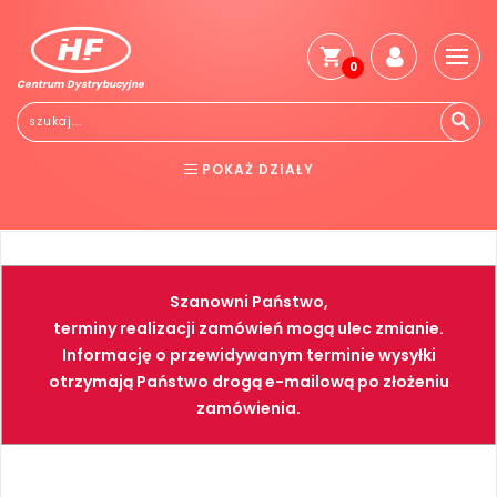
0
Centrum Dystrybucyjne
Stro
głó
Reg
POKAŻ DZIAŁY
Jak
kup
BHP
ELEKTRONARZĘDZIA
Kosz
dos
NARZĘDZIA
SPAWALNICTWO
Gwa
Szanowni Państwo,
i
FARBY
PNEUMATYKA
zwro
terminy realizacji zamówień mogą ulec zmianie.
Informację o przewidywanym terminie wysyłki
Płat
otrzymają Państwo drogą e-mailową po złożeniu
Kont
zamówienia.