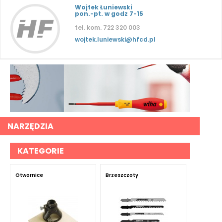
Wojtek Łuniewski
pon.-pt. w godz 7-15
tel. kom. 722 320 003
wojtek.luniewski@hfcd.pl
NARZĘDZIA
KATEGORIE
Otwornice
Brzeszczoty