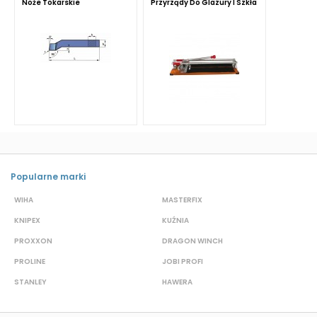
Noże Tokarskie
Przyrządy Do Glazury I Szkła
Popularne marki
WIHA
MASTERFIX
S
KNIPEX
KUŹNIA
D
PROXXON
DRAGON WINCH
L
PROLINE
JOBI PROFI
G
STANLEY
HAWERA
G