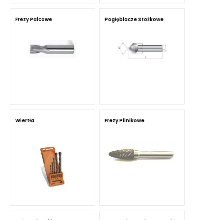
Frezy Palcowe
Pogłębiacze Stożkowe
Wiertła
Frezy Pilnikowe