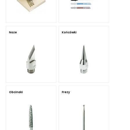
Noże
Końcówki
Obcinaki
Frezy