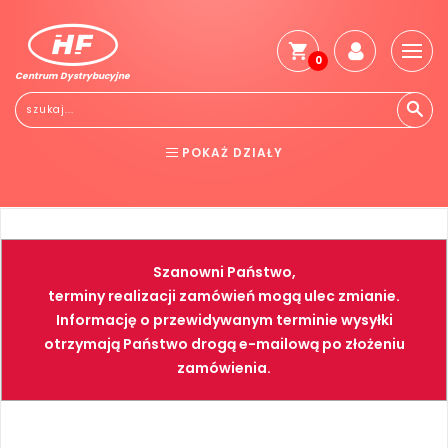
0
Centrum Dystrybucyjne
Stro
głó
Reg
POKAŻ DZIAŁY
Jak
kup
BHP
ELEKTRONARZĘDZIA
Kosz
dos
NARZĘDZIA
SPAWALNICTWO
Gwa
Szanowni Państwo,
i
FARBY
PNEUMATYKA
zwro
terminy realizacji zamówień mogą ulec zmianie.
Informację o przewidywanym terminie wysyłki
Płat
otrzymają Państwo drogą e-mailową po złożeniu
Kont
zamówienia.