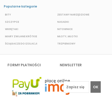
Popularne kategorie
BITY
ZESTAWY NARZĘDZIOWE
S
SZCZYPCE
NASADKI
O
WKRĘTAKI
NITOWNICE
N
MIARY ZWIJANE KRÓTKIE
MŁOTY, MŁOTKI
P
ŚCIĄGACZE DO IZOLACJI
TRZPIENIOWY
K
FORMY PŁATNOŚCI
NEWSLETTER
OK