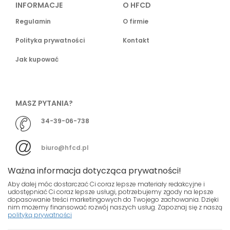
INFORMACJE
O HFCD
Regulamin
O firmie
Polityka prywatności
Kontakt
Jak kupować
MASZ PYTANIA?
34-39-06-738
biuro@hfcd.pl
Ważna informacja dotycząca prywatności!
Aby dalej móc dostarczać Ci coraz lepsze materiały redakcyjne i
udostępniać Ci coraz lepsze usługi, potrzebujemy zgody na lepsze
dopasowanie treści marketingowych do Twojego zachowania. Dzięki
© HFCD - HF Centrum Dystrybucyjne
- Wszelkie prawa
nim możemy finansować rozwój naszych usług. Zapoznaj się z naszą
polityką prywatności
zastrzeżony