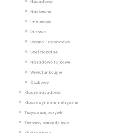
Nasadowe
Nastawne
Imbusowe
Rurowe
Płasko - nasadowe
Sześciokątne
Nasadowo fajkowe
Wielofunkcujne
Oczkowe
Klucze nasadowe
Klucze dynamometryczne
Zszywacze, zszywki
Zestawy narzędziowe
Klucze do rur