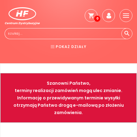
0
Centrum Dystrybucyjne
Stro
głó
Reg
POKAŻ DZIAŁY
Jak
kup
BHP
ELEKTRONARZĘDZIA
Kosz
dos
NARZĘDZIA
SPAWALNICTWO
Gwa
Szanowni Państwo,
i
FARBY
PNEUMATYKA
zwro
terminy realizacji zamówień mogą ulec zmianie.
Informację o przewidywanym terminie wysyłki
Płat
otrzymają Państwo drogą e-mailową po złożeniu
Kont
zamówienia.