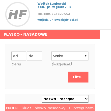
Wojtek Łuniewski
pon.-pt. w godz 7-15
tel. kom. 722 320 003
wojtek.luniewski@hfcd.pl
PŁASKO - NASADOWE
Marka
▼
Cena
(wszystkie)
PROLINE klucz płasko-nasadowy z przegubem