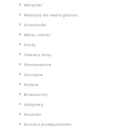
Wkrętaki
Maszyny do cięcia glazury
Grzechotki
Młoty, młotki
Kilofy
Siekiery, kliny
Plombownice
Szczypce
Nożyce
Brzeszczoty
Adaptery
Nasadki
Klucze z przełącznikiem