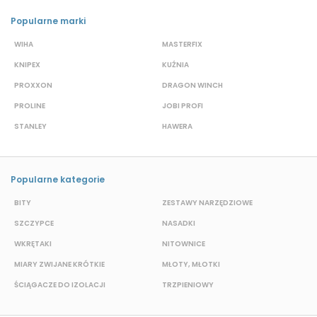
Popularne marki
WIHA
MASTERFIX
S
KNIPEX
KUŹNIA
D
PROXXON
DRAGON WINCH
L
PROLINE
JOBI PROFI
G
STANLEY
HAWERA
S
Popularne kategorie
BITY
ZESTAWY NARZĘDZIOWE
S
SZCZYPCE
NASADKI
O
WKRĘTAKI
NITOWNICE
N
MIARY ZWIJANE KRÓTKIE
MŁOTY, MŁOTKI
K
ŚCIĄGACZE DO IZOLACJI
TRZPIENIOWY
P