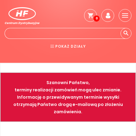
0
Centrum Dystrybucyjne
Stro
głó
Reg
POKAŻ DZIAŁY
Jak
kup
BHP
ELEKTRONARZĘDZIA
Kosz
dos
NARZĘDZIA
SPAWALNICTWO
Gwa
Szanowni Państwo,
i
FARBY
PNEUMATYKA
zwro
terminy realizacji zamówień mogą ulec zmianie.
Informację o przewidywanym terminie wysyłki
Płat
otrzymają Państwo drogą e-mailową po złożeniu
Kont
zamówienia.