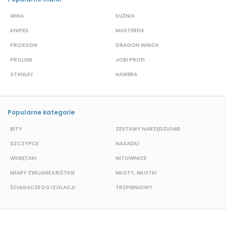
WIHA
KUŹNIA
S
KNIPEX
MASTERFIX
D
PROXXON
DRAGON WINCH
L
PROLINE
JOBI PROFI
G
STANLEY
HAWERA
G
Popularne kategorie
BITY
ZESTAWY NARZĘDZIOWE
S
SZCZYPCE
NASADKI
O
WKRĘTAKI
NITOWNICE
N
MIARY ZWIJANE KRÓTKIE
MŁOTY, MŁOTKI
P
ŚCIĄGACZE DO IZOLACJI
TRZPIENIOWY
K