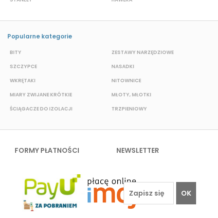
Popularne kategorie
BITY
ZESTAWY NARZĘDZIOWE
S
SZCZYPCE
NASADKI
O
WKRĘTAKI
NITOWNICE
N
MIARY ZWIJANE KRÓTKIE
MŁOTY, MŁOTKI
K
ŚCIĄGACZE DO IZOLACJI
TRZPIENIOWY
P
FORMY PŁATNOŚCI
NEWSLETTER
OK