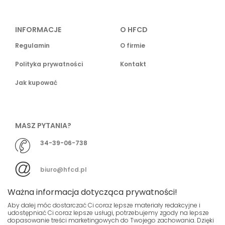
INFORMACJE
O HFCD
Regulamin
O firmie
Polityka prywatności
Kontakt
Jak kupować
MASZ PYTANIA?
34-39-06-738
biuro@hfcd.pl
Ważna informacja dotycząca prywatności!
Aby dalej móc dostarczać Ci coraz lepsze materiały redakcyjne i
udostępniać Ci coraz lepsze usługi, potrzebujemy zgody na lepsze
dopasowanie treści marketingowych do Twojego zachowania. Dzięki
© HFCD - HF Centrum Dystrybucyjne
- Wszelkie prawa