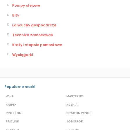
Pompy olejowe
Bity
Łańcuchy gospodarcze
Technika zamocowań
Kraty i stopnie pomostowe
Wyciągarki
Popularne marki
WIHA
MASTERFIX
S
KNIPEX
KUŹNIA
D
PROXXON
DRAGON WINCH
L
PROLINE
JOBI PROFI
G
STANLEY
HAWERA
S