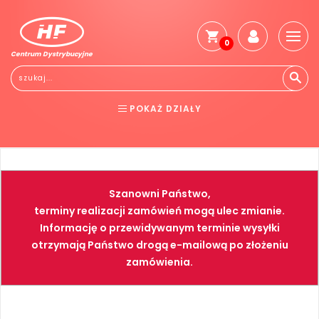
0
Centrum Dystrybucyjne
Stro
głó
Reg
POKAŻ DZIAŁY
Jak
kup
BHP
ELEKTRONARZĘDZIA
Kosz
dos
NARZĘDZIA
SPAWALNICTWO
Gwa
Szanowni Państwo,
i
FARBY
PNEUMATYKA
zwro
terminy realizacji zamówień mogą ulec zmianie.
Informację o przewidywanym terminie wysyłki
Płat
otrzymają Państwo drogą e-mailową po złożeniu
Kont
zamówienia.