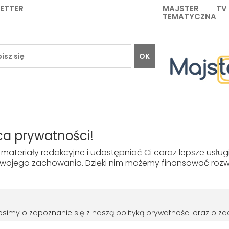
ETTER
MAJSTER TV
TEMATYCZNA
OK
TO
INFORMACJE
O HFCD
a prywatności!
Regulamin
O firmie
materiały redakcyjne i udostępniać Ci coraz lepsze usłu
Polityka prywatności
Kontakt
ojego zachowania. Dzięki nim możemy finansować rozwój
Jak kupować
© HFCD - HF Centrum Dystrybucyjne
- Wszelkie prawa zastrzeżon
prosimy o zapoznanie się z naszą polityką prywatności oraz o