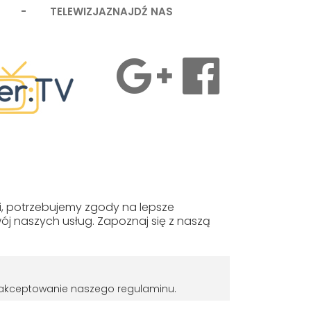
 - TELEWIZJA
ZNAJDŹ NAS
MASZ PYTANIA?
34-39-06-738
gi, potrzebujemy zgody na lepsze
 naszych usług. Zapoznaj się z naszą
biuro@hfcd.pl
Nasza strona używa plików cookies.
Jeśli nie chcesz, by pliki cookies były
y
 zaakceptowanie naszego regulaminu.
zapisywane na Twoim dysku zmień
ustawienia swojej przeglądarki.