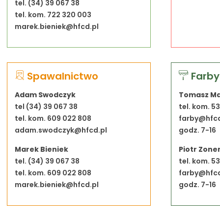
tel. (34) 39 067 38
tel. kom. 722 320 003
marek.bieniek@hfcd.pl
Spawalnictwo
Farby
Adam Swodczyk
Tomasz Ma
tel (34) 39 067 38
tel. kom. 5
tel. kom. 609 022 808
farby@hfcd
adam.swodczyk@hfcd.pl
godz. 7-16
Marek Bieniek
Piotr Zone
tel. (34) 39 067 38
tel. kom. 5
tel. kom. 609 022 808
farby@hfcd
marek.bieniek@hfcd.pl
godz. 7-16