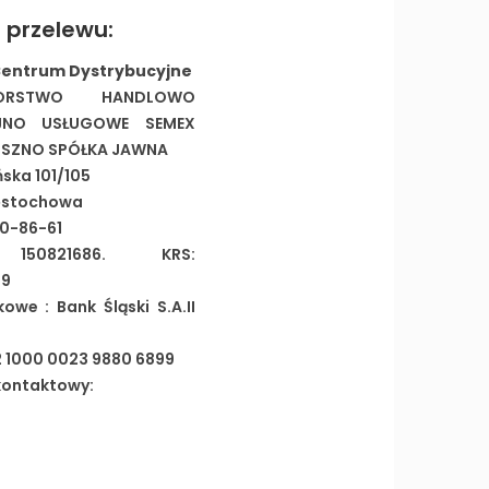
 przelewu:
Centrum Dystrybucyjne
BIORSTWO HANDLOWO
JNO USŁUGOWE SEMEX
USZNO SPÓŁKA JAWNA
ńska 101/105
ęstochowa
20-86-61
150821686. KRS:
59
owe : Bank Śląski S.A.II
2 1000 0023 9880 6899
kontaktowy: