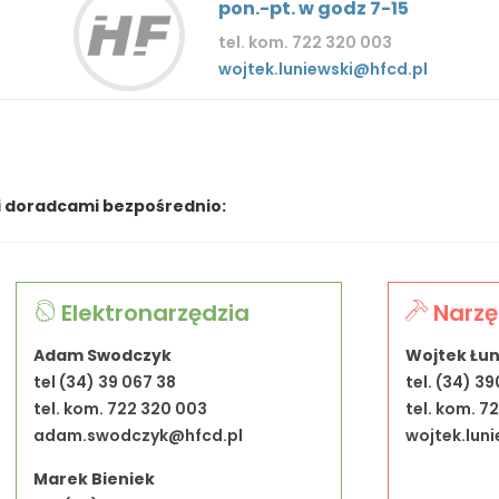
pon.-pt. w godz 7-15
tel. kom. 722 320 003
wojtek.luniewski@hfcd.pl
i doradcami bezpośrednio:
Elektronarzędzia
Narzę
Adam Swodczyk
Wojtek Łun
tel (34) 39 067 38
tel. (34) 39
tel. kom. 722 320 003
tel. kom. 7
adam.swodczyk@hfcd.pl
wojtek.lun
Marek Bieniek