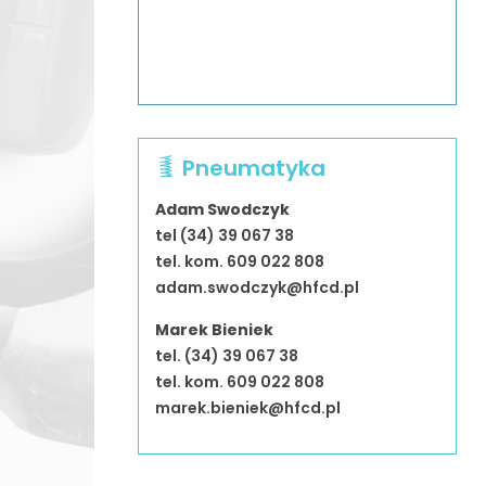
Pneumatyka
Adam Swodczyk
tel (34) 39 067 38
tel. kom. 609 022 808
adam.swodczyk@hfcd.pl
Marek Bieniek
tel. (34) 39 067 38
tel. kom. 609 022 808
marek.bieniek@hfcd.pl