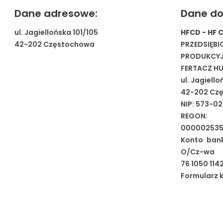
Dane adresowe:
Dane do
ul. Jagiellońska 101/105
HFCD - HF 
42-202 Częstochowa
PRZEDSIĘ
PRODUKCY
FERTACZ H
ul. Jagiello
42-202 Cz
NIP: 573-0
REGON: 
00000253
Konto bank
O/Cz-wa
76 1050 114
Formularz 