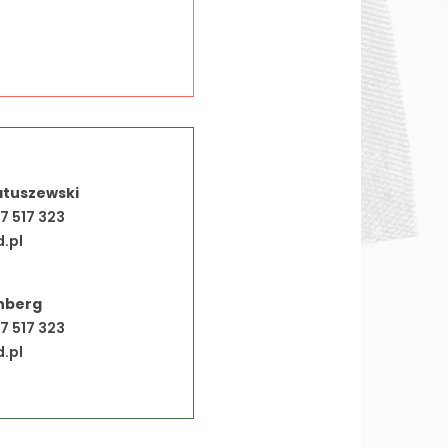
tuszewski
37 517 323
.pl
nberg
37 517 323
.pl