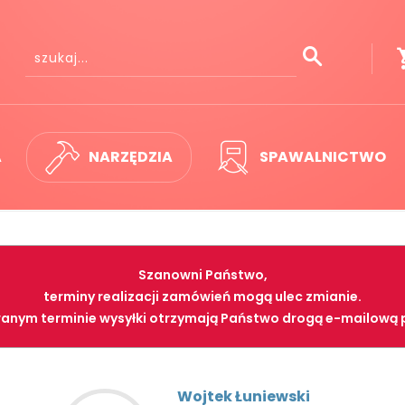
A
NARZĘDZIA
SPAWALNICTWO
Szanowni Państwo,
terminy realizacji zamówień mogą ulec zmianie.
anym terminie wysyłki otrzymają Państwo drogą e-mailową 
Wojtek Łuniewski