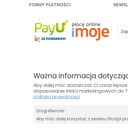
FORMY PŁATNOŚCI
NEWSL
ZAKUPY
TWOJE KON
Ważna informacja dotycząc
Koszty dostawy
Zaloguj się
Aby dalej móc dostarczać Ci coraz lepsze 
Gwarancja i zwroty
dopasowanie treści marketingowych do Tw
Płatności
polityką prywatności
Drogi Kliencie!
Aby móc dalej korzystać z serwisu hfcd.pl 
RODO