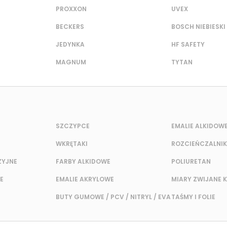
PROXXON
UVEX
BECKERS
BOSCH NIEBIESKI
JEDYNKA
HF SAFETY
MAGNUM
TYTAN
SZCZYPCE
EMALIE ALKIDOW
WKRĘTAKI
ROZCIEŃCZALNIK
ZYJNE
FARBY ALKIDOWE
POLIURETAN
E
EMALIE AKRYLOWE
MIARY ZWIJANE 
BUTY GUMOWE / PCV / NITRYL / EVA
TAŚMY I FOLIE