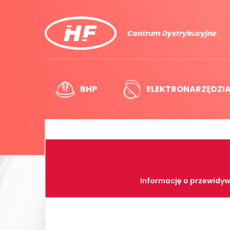
Centrum Dystrybucyjne
BHP
ELEKTRONARZĘDZI
Informację o przewidyw