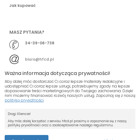
Jak kupować
MASZ PYTANIA?
34-39-06-738
biuro@hfcd.pl
Ważna informacja dotycząca prywatności!
Aby dalej móc dostarczać Ci coraz lepsze materiały redakcyjne i
udostępniać Ci coraz lepsze usługi, potrzebujemy zgody na lepsze
dopasowanie treści marketingowych do Twojego zachowania. Dzięki
© HFCD - HF Centrum Dystrybucyjne
- Wszelkie prawa
nim możemy finansować rozwój naszych usług. Zapoznaj się z naszą
polityką prywatności
zastrzeżony
Nasza strona używa plików cookies.
Projekt i wykonanie
Drogi Kliencie!
Jeśli nie chcesz, by pliki cookies były
Grupa ABS
zapisywane na Twoim dysku zmień
Aby móc dalej korzystać z serwisu hfcd.pl prosimy o zapoznanie się z naszą
polityką prywatności oraz o zaakceptowanie naszego regulaminu.
ustawienia swojej przeglądarki.
RODO
Przeczytaj więcej o cookies
Z dniem 25 maja 2018 r. rozpoczyna obowiązywanie Rozporządzenie