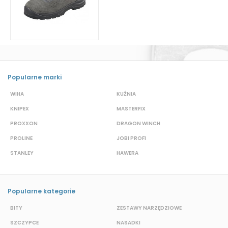
Popularne marki
WIHA
KUŹNIA
S
KNIPEX
MASTERFIX
D
PROXXON
DRAGON WINCH
L
PROLINE
JOBI PROFI
G
STANLEY
HAWERA
G
Popularne kategorie
BITY
ZESTAWY NARZĘDZIOWE
S
SZCZYPCE
NASADKI
O