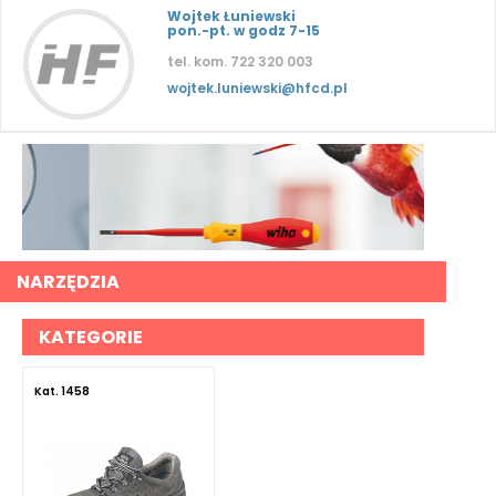
Wojtek Łuniewski
pon.-pt. w godz 7-15
tel. kom. 722 320 003
wojtek.luniewski@hfcd.pl
NARZĘDZIA
KATEGORIE
Kat. 1458