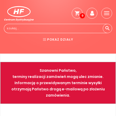
0
Centrum Dystrybucyjne
Stro
głó
Reg
POKAŻ DZIAŁY
Jak
kup
BHP
ELEKTRONARZĘDZIA
Kosz
dos
NARZĘDZIA
SPAWALNICTWO
Gwa
Szanowni Państwo,
i
FARBY
PNEUMATYKA
zwro
terminy realizacji zamówień mogą ulec zmianie.
Informację o przewidywanym terminie wysyłki
Płat
otrzymają Państwo drogą e-mailową po złożeniu
Kont
zamówienia.