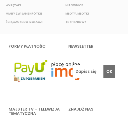
WKRĘTAKI
NITOWNICE
N
MIARY ZWIJANE KRÓTKIE
MŁOTY, MŁOTKI
P
ŚCIĄGACZE DO IZOLACJI
TRZPIENIOWY
K
FORMY PŁATNOŚCI
NEWSLETTER
OK
MAJSTER TV - TELEWIZJA
ZNAJDŹ NAS
TEMATYCZNA