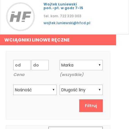
Wojtek Łuniewski
pon.-pt. w godz 7-15
tel. kom. 722 320 003
wojtek.luniewski@hfcd.pl
WCIĄGNIKI LINOWE RĘCZNE
Marka
▼
Cena
(wszystkie)
Nośność
Długość liny
▼
▼