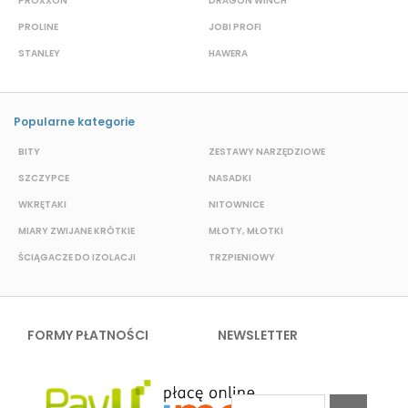
PROXXON
DRAGON WINCH
L
PROLINE
JOBI PROFI
G
STANLEY
HAWERA
G
Popularne kategorie
BITY
ZESTAWY NARZĘDZIOWE
S
SZCZYPCE
NASADKI
O
WKRĘTAKI
NITOWNICE
N
MIARY ZWIJANE KRÓTKIE
MŁOTY, MŁOTKI
P
ŚCIĄGACZE DO IZOLACJI
TRZPIENIOWY
K
FORMY PŁATNOŚCI
NEWSLETTER