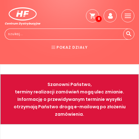
0
Centrum Dystrybucyjne
Stro
głó
Reg
POKAŻ DZIAŁY
Jak
kup
BHP
ELEKTRONARZĘDZIA
Kosz
dos
NARZĘDZIA
SPAWALNICTWO
Gwa
Szanowni Państwo,
i
FARBY
PNEUMATYKA
zwro
terminy realizacji zamówień mogą ulec zmianie.
Informację o przewidywanym terminie wysyłki
Płat
otrzymają Państwo drogą e-mailową po złożeniu
Kont
zamówienia.