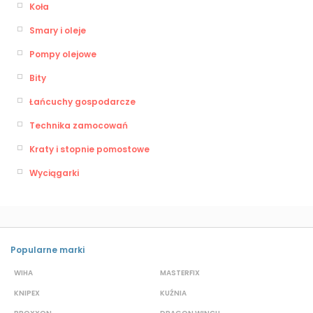
Koła
Smary i oleje
Pompy olejowe
Bity
Łańcuchy gospodarcze
Technika zamocowań
Kraty i stopnie pomostowe
Wyciągarki
Popularne marki
WIHA
MASTERFIX
S
KNIPEX
KUŹNIA
D