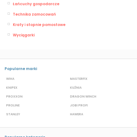
Łańcuchy gospodarcze
Technika zamocowań
Kraty i stopnie pomostowe
Wyciągarki
Popularne marki
WIHA
MASTERFIX
S
KNIPEX
KUŹNIA
D
PROXXON
DRAGON WINCH
L
PROLINE
JOBI PROFI
G
STANLEY
HAWERA
G