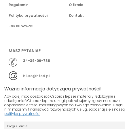
Regulamin
O firmie
Polityka prywatności
Kontakt
Jak kupować
MASZ PYTANIA?
34-39-06-738
biuro@hfcd.pl
Ważna informacja dotycząca prywatności!
Aby dalej móc dostarczać Ci coraz lepsze materiały redakcyjne i
udostępniać Ci coraz lepsze usługi, potrzebujemy zgody na lepsze
dopasowanie treści marketingowych do Twojego zachowania. Dzięki
© HFCD - HF Centrum Dystrybucyjne
- Wszelkie prawa
nim możemy finansować rozwój naszych usług. Zapoznaj się z naszą
polityką prywatności
zastrzeżony
Nasza strona używa plików cookies.
Projekt i wykonanie
Drogi Kliencie!
Jeśli nie chcesz, by pliki cookies były