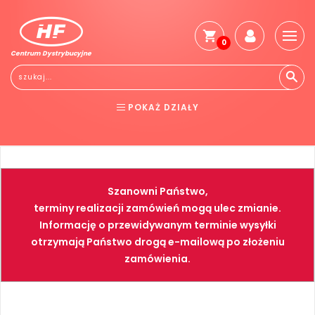
0
Centrum Dystrybucyjne
Stro
głó
Reg
POKAŻ DZIAŁY
Jak
kup
BHP
ELEKTRONARZĘDZIA
Kosz
dos
NARZĘDZIA
SPAWALNICTWO
Gwa
Szanowni Państwo,
i
FARBY
PNEUMATYKA
zwro
terminy realizacji zamówień mogą ulec zmianie.
Informację o przewidywanym terminie wysyłki
Płat
otrzymają Państwo drogą e-mailową po złożeniu
Kont
zamówienia.