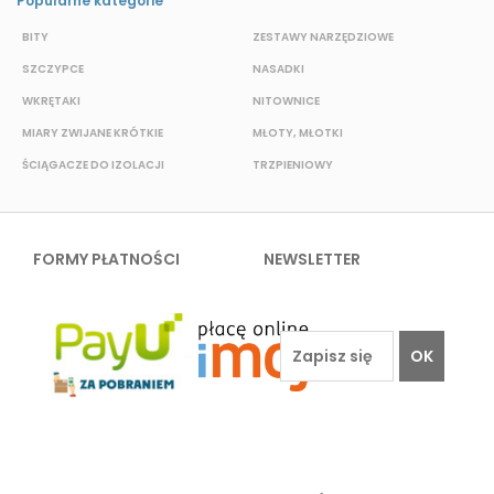
Popularne kategorie
BITY
ZESTAWY NARZĘDZIOWE
S
SZCZYPCE
NASADKI
O
WKRĘTAKI
NITOWNICE
N
MIARY ZWIJANE KRÓTKIE
MŁOTY, MŁOTKI
P
ŚCIĄGACZE DO IZOLACJI
TRZPIENIOWY
K
FORMY PŁATNOŚCI
NEWSLETTER
OK