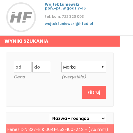
Wojtek Łuniewski
pon.-pt. w godz 7-15
tel. kom. 722 320 003
wojtek.luniewski@hfcd.pl
WYNIKI SZUKANIA
Marka
▼
Cena
(wszystkie)
Fenes DIN 327-B K 0641-552-100-242 - (7,5 mm)