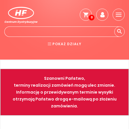
0
Centrum Dystrybucyjne
Stro
głó
Reg
POKAŻ DZIAŁY
Jak
kup
BHP
ELEKTRONARZĘDZIA
Kosz
dos
NARZĘDZIA
SPAWALNICTWO
Gwa
Szanowni Państwo,
i
FARBY
PNEUMATYKA
zwro
terminy realizacji zamówień mogą ulec zmianie.
Informację o przewidywanym terminie wysyłki
Płat
otrzymają Państwo drogą e-mailową po złożeniu
Kont
zamówienia.