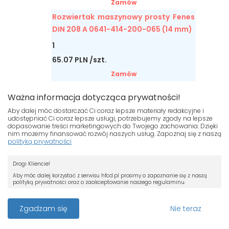
Zamów
Rozwiertak maszynowy prosty Fenes
DIN 208 A 0641-414-200-065 (14 mm)
1
65.07 PLN /szt.
Zamów
Rozwiertak maszynowy prosty Fenes
Ważna informacja dotycząca prywatności!
DIN 208 A 0641-414-200-070 (15 mm)
Aby dalej móc dostarczać Ci coraz lepsze materiały redakcyjne i
1
udostępniać Ci coraz lepsze usługi, potrzebujemy zgody na lepsze
dopasowanie treści marketingowych do Twojego zachowania. Dzięki
76.74 PLN /szt.
nim możemy finansować rozwój naszych usług. Zapoznaj się z naszą
polityką prywatności
Zamów
Nasza strona używa plików cookies.
Rozwiertak maszynowy prosty Fenes
Drogi Kliencie!
Jeśli nie chcesz, by pliki cookies były
DIN 208 A 0641-414-200-075 (16 mm)
zapisywane na Twoim dysku zmień
Aby móc dalej korzystać z serwisu hfcd.pl prosimy o zapoznanie się z naszą
polityką prywatności oraz o zaakceptowanie naszego regulaminu.
ustawienia swojej przeglądarki.
1
RODO
79.19 PLN /szt.
Przeczytaj więcej o cookies
Z dniem 25 maja 2018 r. rozpoczyna obowiązywanie Rozporządzenie
Zgadzam się
Nie teraz
Parlamentu Europejskiego i Rady (UE) 2016/679 z dnia 27 kwietnia 2016 r. w
Zamów
sprawie ochrony osób fizycznych w związku z przetwarzaniem danych
osobowych i w sprawie swobodnego przepływu takich danych oraz uchylenia