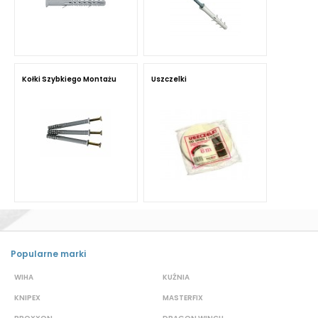
Kołki Szybkiego Montażu
Uszczelki
Popularne marki
WIHA
KUŹNIA
S
KNIPEX
MASTERFIX
D