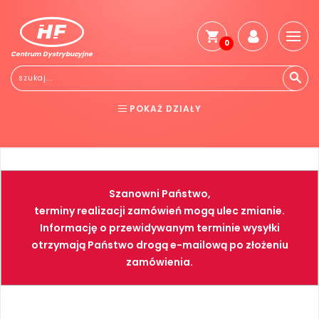
0
Centrum Dystrybucyjne
Stro
głó
Reg
POKAŻ DZIAŁY
Jak
kup
BHP
ELEKTRONARZĘDZIA
Kosz
dos
NARZĘDZIA
SPAWALNICTWO
Gwa
Szanowni Państwo,
i
FARBY
PNEUMATYKA
zwro
terminy realizacji zamówień mogą ulec zmianie.
Informację o przewidywanym terminie wysyłki
Płat
otrzymają Państwo drogą e-mailową po złożeniu
Kont
zamówienia.