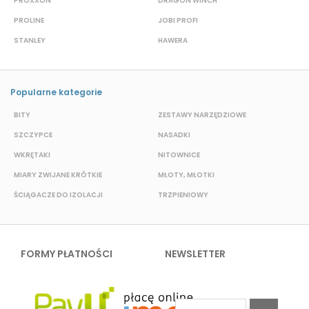
PROXXON
DRAGON WINCH
L
PROLINE
JOBI PROFI
G
STANLEY
HAWERA
G
Popularne kategorie
BITY
ZESTAWY NARZĘDZIOWE
S
SZCZYPCE
NASADKI
O
WKRĘTAKI
NITOWNICE
N
MIARY ZWIJANE KRÓTKIE
MŁOTY, MŁOTKI
P
ŚCIĄGACZE DO IZOLACJI
TRZPIENIOWY
K
FORMY PŁATNOŚCI
NEWSLETTER