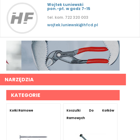
Wojtek Łuniewski
pon.-pt. w godz 7-15
tel. kom. 722 320 003
wojtek.luniewski@hfcd.pl
NARZĘDZIA
KATEGORIE
Kołki Ramowe
Koszulki Do Kołków
Ramowych