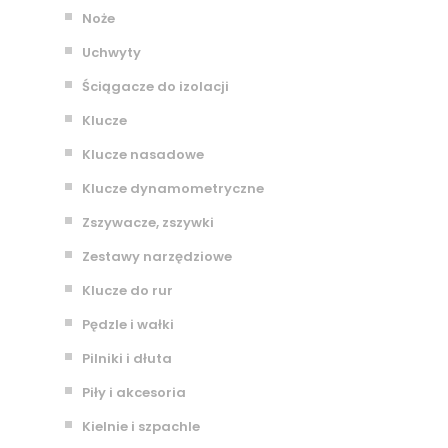
Noże
Uchwyty
Ściągacze do izolacji
Klucze
Klucze nasadowe
Klucze dynamometryczne
Zszywacze, zszywki
Zestawy narzędziowe
Klucze do rur
Pędzle i wałki
Pilniki i dłuta
Piły i akcesoria
Kielnie i szpachle