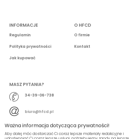
INFORMACJE
O HFCD
Regulamin
O firmie
Polityka prywatności
Kontakt
Jak kupować
MASZ PYTANIA?
34-39-06-738
biuro@hfcd.pl
Ważna informacja dotycząca prywatności!
Aby dalej móc dostarczać Ci coraz lepsze materiały redakcyjne i
udostępniać Ci coraz lepsze usługi, potrzebujemy zgody na lepsze