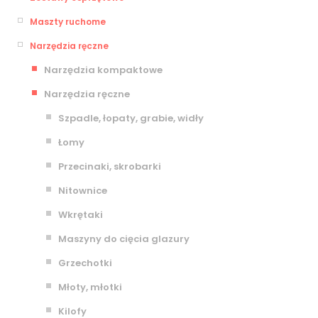
Maszty ruchome
Narzędzia ręczne
Narzędzia kompaktowe
Narzędzia ręczne
Szpadle, łopaty, grabie, widły
Łomy
Przecinaki, skrobarki
Nitownice
Wkrętaki
Maszyny do cięcia glazury
Grzechotki
Młoty, młotki
Kilofy