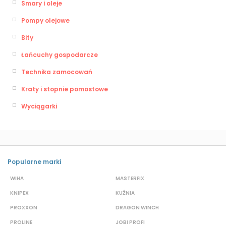
Smary i oleje
Pompy olejowe
Bity
Łańcuchy gospodarcze
Technika zamocowań
Kraty i stopnie pomostowe
Wyciągarki
Popularne marki
WIHA
MASTERFIX
S
KNIPEX
KUŹNIA
D
PROXXON
DRAGON WINCH
L
PROLINE
JOBI PROFI
G