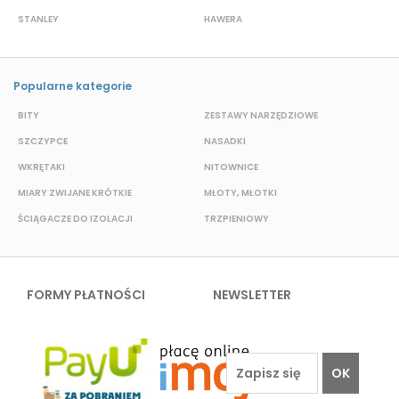
STANLEY
HAWERA
S
Popularne kategorie
BITY
ZESTAWY NARZĘDZIOWE
S
SZCZYPCE
NASADKI
O
WKRĘTAKI
NITOWNICE
N
MIARY ZWIJANE KRÓTKIE
MŁOTY, MŁOTKI
K
ŚCIĄGACZE DO IZOLACJI
TRZPIENIOWY
P
FORMY PŁATNOŚCI
NEWSLETTER
OK