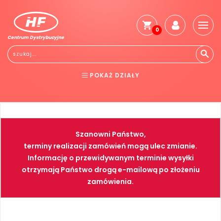
0
Centrum Dystrybucyjne
Stro
głó
Reg
POKAŻ DZIAŁY
Jak
kup
BHP
ELEKTRONARZĘDZIA
Kosz
dos
NARZĘDZIA
SPAWALNICTWO
Gwa
Szanowni Państwo,
i
FARBY
PNEUMATYKA
zwro
terminy realizacji zamówień mogą ulec zmianie.
Informację o przewidywanym terminie wysyłki
Płat
otrzymają Państwo drogą e-mailową po złożeniu
Kont
zamówienia.