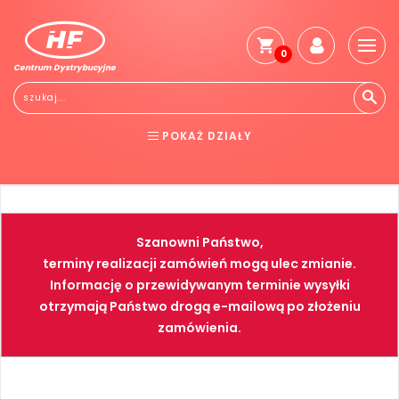
0
Centrum Dystrybucyjne
Stro
głó
Reg
POKAŻ DZIAŁY
Jak
kup
BHP
ELEKTRONARZĘDZIA
Kosz
dos
NARZĘDZIA
SPAWALNICTWO
Gwa
Szanowni Państwo,
i
FARBY
PNEUMATYKA
zwro
terminy realizacji zamówień mogą ulec zmianie.
Informację o przewidywanym terminie wysyłki
Płat
otrzymają Państwo drogą e-mailową po złożeniu
Kont
zamówienia.