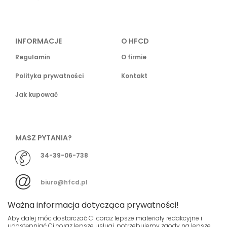
INFORMACJE
O HFCD
Regulamin
O firmie
Polityka prywatności
Kontakt
Jak kupować
MASZ PYTANIA?
34-39-06-738
biuro@hfcd.pl
Ważna informacja dotycząca prywatności!
Aby dalej móc dostarczać Ci coraz lepsze materiały redakcyjne i
udostępniać Ci coraz lepsze usługi, potrzebujemy zgody na lepsze