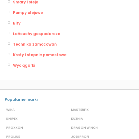
Smary i oleje
Pompy olejowe
Bity
Łańcuchy gospodarcze
Technika zamocowań
Kraty i stopnie pomostowe
Wyciągarki
Popularne marki
WIHA
MASTERFIX
S
KNIPEX
KUŹNIA
D
PROXXON
DRAGON WINCH
L
PROLINE
JOBI PROFI
G