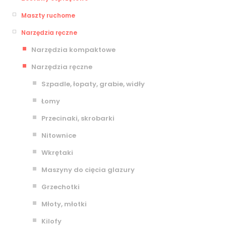
Maszty ruchome
Narzędzia ręczne
Narzędzia kompaktowe
Narzędzia ręczne
Szpadle, łopaty, grabie, widły
Łomy
Przecinaki, skrobarki
Nitownice
Wkrętaki
Maszyny do cięcia glazury
Grzechotki
Młoty, młotki
Kilofy