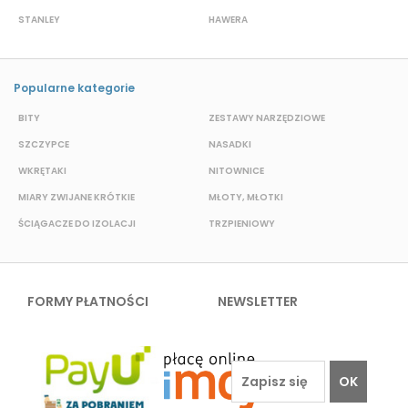
STANLEY
HAWERA
S
Popularne kategorie
BITY
ZESTAWY NARZĘDZIOWE
S
SZCZYPCE
NASADKI
O
WKRĘTAKI
NITOWNICE
N
MIARY ZWIJANE KRÓTKIE
MŁOTY, MŁOTKI
K
ŚCIĄGACZE DO IZOLACJI
TRZPIENIOWY
P
FORMY PŁATNOŚCI
NEWSLETTER
OK