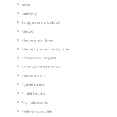
Noże
Uchwyty
Ściągacze do izolacji
Klucze
Klucze nasadowe
Klucze dynamometryczne
Zszywacze, zszywki
Zestawy narzędziowe
Klucze do rur
Pędzle i wałki
Pilniki i dłuta
Piły i akcesoria
Kielnie i szpachle