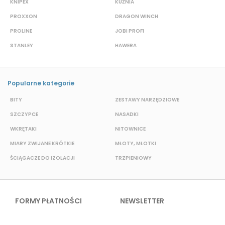
KNIPEX
KUŹNIA
D
PROXXON
DRAGON WINCH
L
PROLINE
JOBI PROFI
G
STANLEY
HAWERA
G
Popularne kategorie
BITY
ZESTAWY NARZĘDZIOWE
S
SZCZYPCE
NASADKI
N
WKRĘTAKI
NITOWNICE
O
MIARY ZWIJANE KRÓTKIE
MŁOTY, MŁOTKI
K
ŚCIĄGACZE DO IZOLACJI
TRZPIENIOWY
P
FORMY PŁATNOŚCI
NEWSLETTER