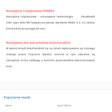
Narzędzia trzpieniowe FENNES
Narzędzia trzpieniowe - stosowane technologie : Obrabiarki
CNC typu WALTER Najwyższa jakość wyrobów FENES S.A. to cecha,
która od lat przyciąga do nas...
Narzędzia dla warsztatów blacharskich
W warsztatach blacharskich na co dzień wykonywane są różnego
rodzaju prace fizyczne. Bardzo istotne w tym zakresie są
narzędzia, które zadbają o komfort pracowników warsztatowych
oraz...
Popularne marki
WIHA
MASTERFIX
S