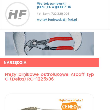
Wojtek Łuniewski
pon.-pt. w godz 7-15
tel. kom. 722 320 003
wojtek.luniewski@hfcd.pl
NARZĘDZIA
Frezy pilnikowe ostrołukowe Arcoff typ
G (Delta) RG-1225x06