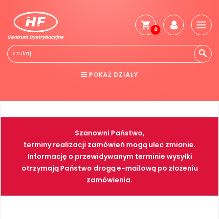
0
Centrum Dystrybucyjne
POKAŻ DZIAŁY
BHP
ELEKTRONARZĘDZIA
NARZĘDZIA
SPAWALNICTWO
Szanowni Państwo,
FARBY
PNEUMATYKA
terminy realizacji zamówień mogą ulec zmianie.
Informację o przewidywanym terminie wysyłki
otrzymają Państwo drogą e-mailową po złożeniu
zamówienia.