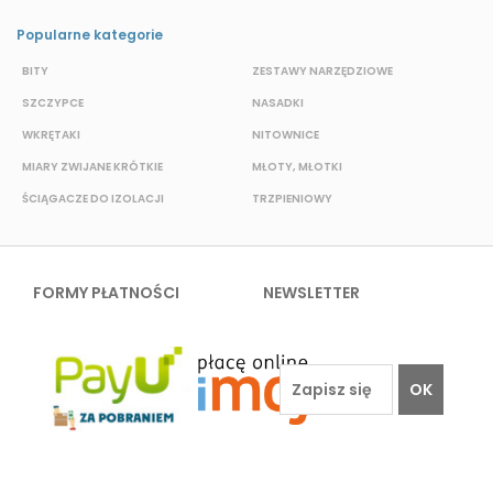
Popularne kategorie
BITY
ZESTAWY NARZĘDZIOWE
S
SZCZYPCE
NASADKI
O
WKRĘTAKI
NITOWNICE
N
MIARY ZWIJANE KRÓTKIE
MŁOTY, MŁOTKI
P
ŚCIĄGACZE DO IZOLACJI
TRZPIENIOWY
K
FORMY PŁATNOŚCI
NEWSLETTER
OK