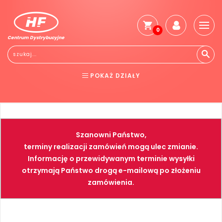
0
Centrum Dystrybucyjne
POKAŻ DZIAŁY
BHP
ELEKTRONARZĘDZIA
NARZĘDZIA
SPAWALNICTWO
Szanowni Państwo,
FARBY
PNEUMATYKA
terminy realizacji zamówień mogą ulec zmianie.
Informację o przewidywanym terminie wysyłki
otrzymają Państwo drogą e-mailową po złożeniu
zamówienia.