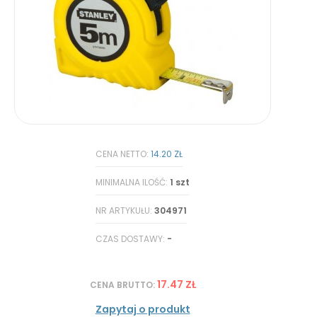
CENA NETTO:
14.20 ZŁ
MINIMALNA ILOŚĆ:
1 szt
NR ARTYKUŁU:
304971
CZAS DOSTAWY:
-
17.47 ZŁ
CENA BRUTTO:
Zapytaj o produkt