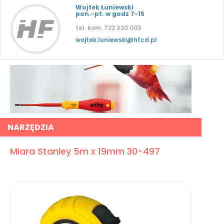
Wojtek Łuniewski
pon.-pt. w godz 7-15
tel. kom. 722 320 003
wojtek.luniewski@hfcd.pl
NARZĘDZIA
Miara Stanley 5m x 19mm 30-497