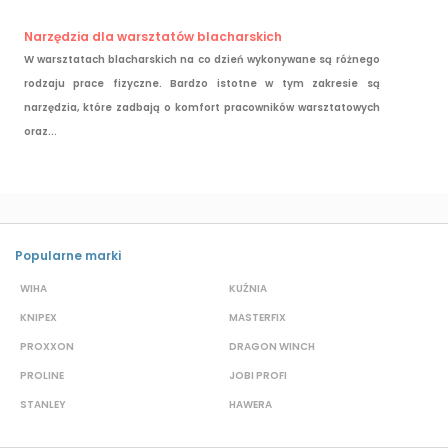
Narzędzia dla warsztatów blacharskich
W warsztatach blacharskich na co dzień wykonywane są różnego
rodzaju prace fizyczne. Bardzo istotne w tym zakresie są
narzędzia, które zadbają o komfort pracowników warsztatowych
oraz...
Popularne marki
WIHA
KUŹNIA
S
KNIPEX
MASTERFIX
D
PROXXON
DRAGON WINCH
L
PROLINE
JOBI PROFI
G
STANLEY
HAWERA
G