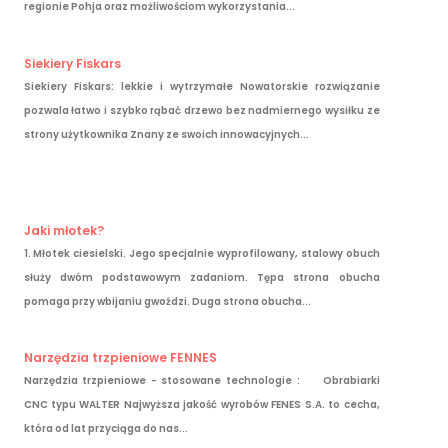
regionie Pohja oraz możliwościom wykorzystania...
Siekiery Fiskars
Siekiery Fiskars: lekkie i wytrzymałe Nowatorskie rozwiązanie
pozwala łatwo i szybko rąbać drzewo bez nadmiernego wysiłku ze
strony użytkownika Znany ze swoich innowacyjnych...
Jaki młotek?
1. Młotek ciesielski. Jego specjalnie wyprofilowany, stalowy obuch
służy dwóm podstawowym zadaniom. Tępa strona obucha
pomaga przy wbijaniu gwoździ. Duga strona obucha...
Narzędzia trzpieniowe FENNES
Narzędzia trzpieniowe - stosowane technologie : Obrabiarki
CNC typu WALTER Najwyższa jakość wyrobów FENES S.A. to cecha,
która od lat przyciąga do nas...