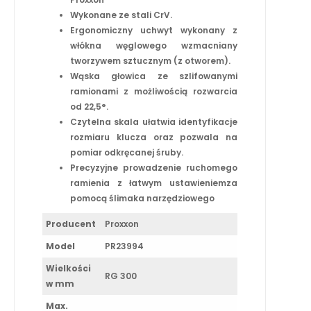
Wykonane ze stali CrV.
Ergonomiczny uchwyt wykonany z
włókna węglowego wzmacniany
tworzywem sztucznym (z otworem).
Wąska głowica ze szlifowanymi
ramionami z możliwością rozwarcia
od 22,5°.
Czytelna skala ułatwia identyfikacje
rozmiaru klucza oraz pozwala na
pomiar odkręcanej śruby.
Precyzyjne prowadzenie ruchomego
ramienia z łatwym ustawieniemza
pomocą ślimaka narzędziowego
Producent
Proxxon
Model
PR23994
Wielkości
RG 300
w mm
Max.