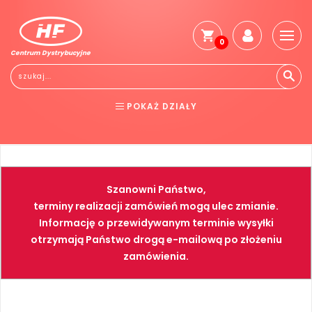
0
Centrum Dystrybucyjne
POKAŻ DZIAŁY
BHP
ELEKTRONARZĘDZIA
NARZĘDZIA
SPAWALNICTWO
Szanowni Państwo,
FARBY
PNEUMATYKA
terminy realizacji zamówień mogą ulec zmianie.
Informację o przewidywanym terminie wysyłki
otrzymają Państwo drogą e-mailową po złożeniu
zamówienia.