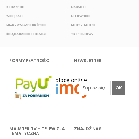
SZCZYPCE
NASADKI
O
WKRĘTAKI
NITOWNICE
N
MIARY ZWIJANE KRÓTKIE
MŁOTY, MŁOTKI
K
ŚCIĄGACZE DO IZOLACJI
TRZPIENIOWY
P
FORMY PŁATNOŚCI
NEWSLETTER
OK
MAJSTER TV - TELEWIZJA
ZNAJDŹ NAS
TEMATYCZNA