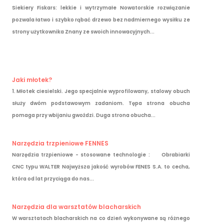
Siekiery Fiskars: lekkie i wytrzymałe Nowatorskie rozwiązanie
pozwala łatwo i szybko rąbać drzewo bez nadmiernego wysiłku ze
strony użytkownika Znany ze swoich innowacyjnych...
Jaki młotek?
1. Młotek ciesielski. Jego specjalnie wyprofilowany, stalowy obuch
służy dwóm podstawowym zadaniom. Tępa strona obucha
pomaga przy wbijaniu gwoździ. Duga strona obucha...
Narzędzia trzpieniowe FENNES
Narzędzia trzpieniowe - stosowane technologie : Obrabiarki
CNC typu WALTER Najwyższa jakość wyrobów FENES S.A. to cecha,
która od lat przyciąga do nas...
Narzędzia dla warsztatów blacharskich
W warsztatach blacharskich na co dzień wykonywane są różnego