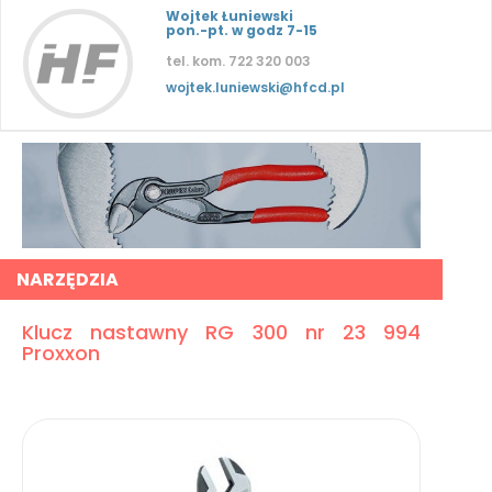
Wojtek Łuniewski
pon.-pt. w godz 7-15
tel. kom. 722 320 003
wojtek.luniewski@hfcd.pl
NARZĘDZIA
Klucz nastawny RG 300 nr 23 994
Proxxon