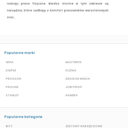
rodzaju prace fizyczne. Bardzo istotne w tym zakresie są
narzędzia, które zadbają o komfort pracowników warsztatowych
oraz...
Popularne marki
WIHA
MASTERFIX
S
KNIPEX
KUŹNIA
D
PROXXON
DRAGON WINCH
L
PROLINE
JOBI PROFI
G
STANLEY
HAWERA
S
Popularne kategorie
BITY
ZESTAWY NARZĘDZIOWE
S