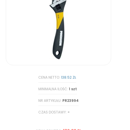
CENA NETTO:
138.52 ZŁ
MINIMALNA ILOŚĆ:
1 szt
NR ARTYKUŁU:
PR23994
CZAS DOSTAWY:
-