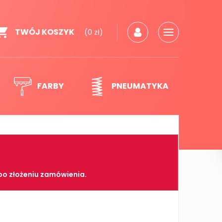
TWÓJ KOSZYK
(0 zł)
FARBY
PNEUMATYKA
po złożeniu zamówienia.