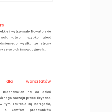
rs
 lekkie i wytrzymałe Nowatorskie
zwala łatwo i szybko rąbać
miernego wysiłku ze strony
y ze swoich innowacyjnych...
a dla warsztatów
 blacharskich na co dzień
óżnego rodzaju prace fizyczne.
w tym zakresie są narzędzia,
ą o komfort pracowników