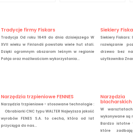
Tradycje firmy Fiskars
Siekiery Fiska
Tradycja Od roku 1649 do dnia dzisiejszego W
Siekiery Fiskars:
XVII wieku w Finlandii powstało wiele hut stali.
rozwiązanie po
Dzięki ogromnym obszarom leśnym w regionie
drzewo bez nad
Pohja oraz możliwościom wykorzystania...
użytkownika Znan
Narzędzia trzpieniowe FENNES
Narzędzi
blacharskich
Narzędzia trzpieniowe - stosowane technologie :
W warsztatach
Obrabiarki CNC typu WALTER Najwyższa jakość
wykonywane są r
wyrobów FENES S.A. to cecha, która od lat
Bardzo istotne 
przyciąga do nas...
które zadbaj