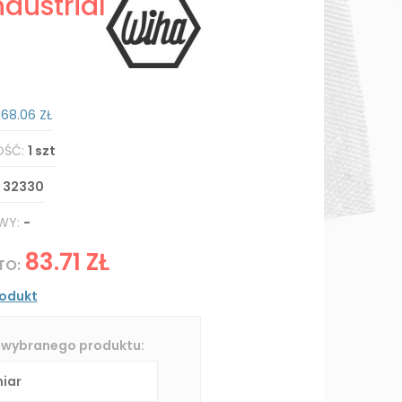
ustrial
:
68.06 ZŁ
OŚĆ:
1 szt
:
32330
WY:
-
83.71 ZŁ
TO:
rodukt
 wybranego produktu: