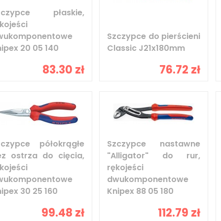
zczypce płaskie,
kojeści
wukomponentowe
Szczypce do pierścieni
ipex 20 05 140
Classic J21x180mm
83.30 zł
76.72 zł
zczypce półokrągłe
Szczypce nastawne
ez ostrza do cięcia,
"Alligator" do rur,
kojeści
rękojeści
wukomponentowe
dwukomponentowe
ipex 30 25 160
Knipex 88 05 180
99.48 zł
112.79 zł