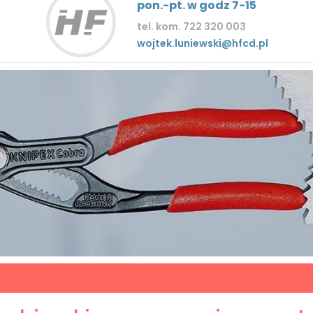
pon.-pt. w godz 7-15
tel. kom. 722 320 003
wojtek.luniewski@hfcd.pl