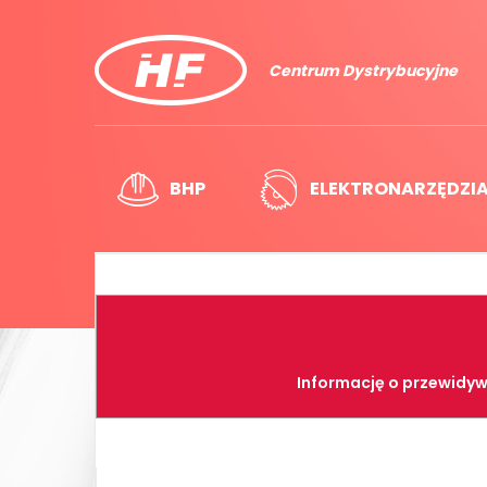
Centrum Dystrybucyjne
BHP
ELEKTRONARZĘDZI
Informację o przewidyw