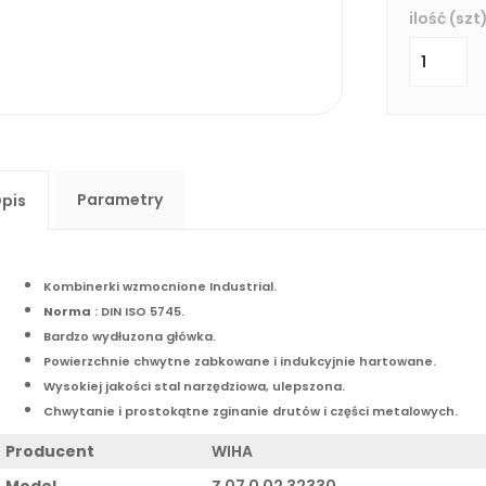
ilość (szt)
Parametry
pis
Kombinerki wzmocnione Industrial.
Norma
: DIN ISO 5745.
Bardzo wydłuzona główka.
Powierzchnie chwytne zabkowane i indukcyjnie hartowane.
Wysokiej jakości stal narzędziowa, ulepszona.
Chwytanie i prostokątne zginanie drutów i części metalowych.
Producent
WIHA
Model
Z 07 0 02 32330