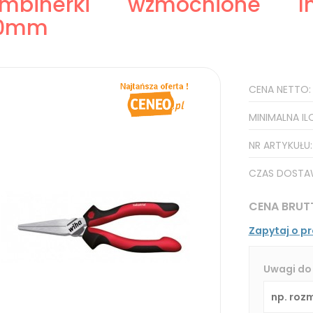
mbinerki wzmocnione Ind
60mm
CENA NETTO
MINIMALNA IL
NR ARTYKUŁU
CZAS DOSTA
CENA BRUT
Zapytaj o p
Uwagi do