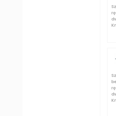
S
rę
d
Kn
S
b
rę
d
Kn