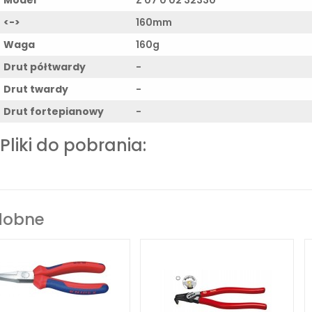
<->
160mm
Waga
160g
Drut półtwardy
-
Drut twardy
-
Drut fortepianowy
-
Pliki do pobrania:
dobne