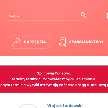
A
NARZĘDZIA
SPAWALNICTWO
Szanowni Państwo,
terminy realizacji zamówień mogą ulec zmianie.
anym terminie wysyłki otrzymają Państwo drogą e-mailową 
Wojtek Łuniewski