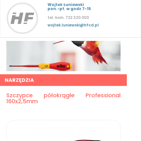
Wojtek Łuniewski
pon.-pt. w godz 7-15
tel. kom. 722 320 003
wojtek.luniewski@hfcd.pl
NARZĘDZIA
Szczypce półokrągłe Professional
160x2,5mm