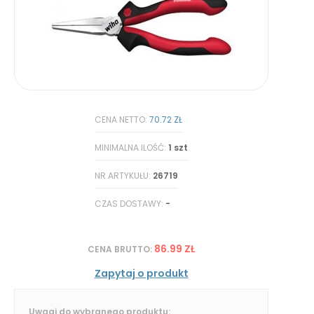
CENA NETTO:
70.72 ZŁ
MINIMALNA ILOŚĆ:
1 szt
NR ARTYKUŁU:
26719
CZAS DOSTAWY:
-
86.99 ZŁ
CENA BRUTTO:
Zapytaj o produkt
Uwagi do wybranego produktu: