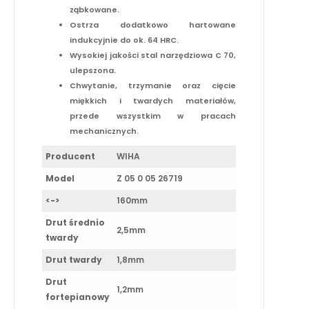
ząbkowane.
Ostrza dodatkowo hartowane
indukcyjnie do ok. 64 HRC.
Wysokiej jakości stal narzędziowa C 70,
ulepszona.
Chwytanie, trzymanie oraz cięcie
miękkich i twardych materiałów,
przede wszystkim w pracach
mechanicznych.
Producent
WIHA
Model
Z 05 0 05 26719
<->
160mm
Drut średnio
2,5mm
twardy
Drut twardy
1,8mm
Drut
1,2mm
fortepianowy