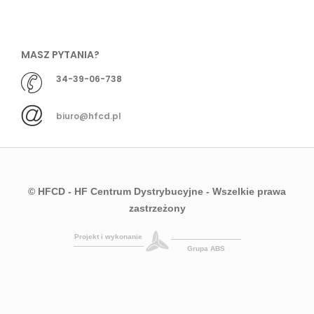
MASZ PYTANIA?
34-39-06-738
biuro@hfcd.pl
© HFCD - HF Centrum Dystrybucyjne
- Wszelkie prawa
zastrzeżony
Projekt i wykonanie
Grupa ABS