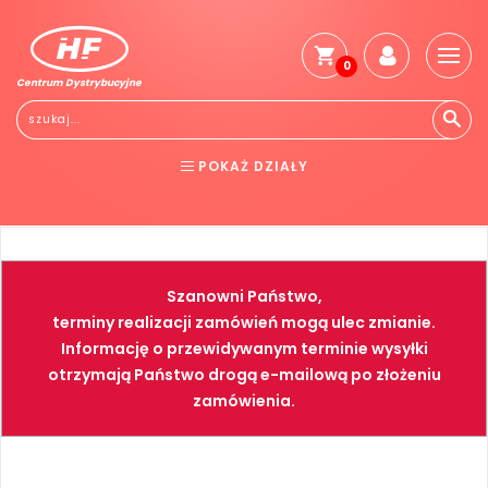
0
Centrum Dystrybucyjne
POKAŻ DZIAŁY
BHP
ELEKTRONARZĘDZIA
NARZĘDZIA
SPAWALNICTWO
Szanowni Państwo,
FARBY
PNEUMATYKA
terminy realizacji zamówień mogą ulec zmianie.
Informację o przewidywanym terminie wysyłki
otrzymają Państwo drogą e-mailową po złożeniu
zamówienia.