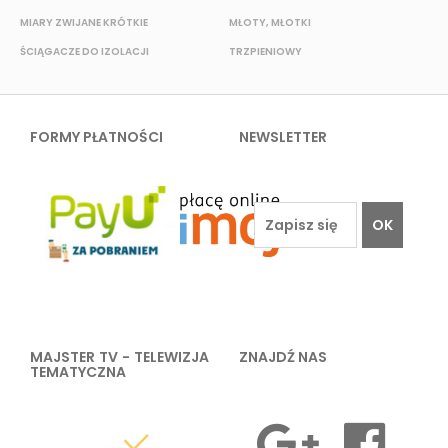
MIARY ZWIJANE KRÓTKIE
MŁOTY, MŁOTKI
K
ŚCIĄGACZE DO IZOLACJI
TRZPIENIOWY
P
FORMY PŁATNOŚCI
NEWSLETTER
OK
MAJSTER TV - TELEWIZJA
ZNAJDŹ NAS
TEMATYCZNA