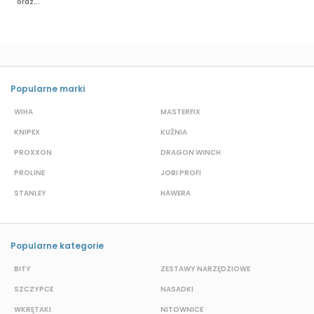
oraz...
Popularne marki
WIHA
MASTERFIX
S
KNIPEX
KUŹNIA
D
PROXXON
DRAGON WINCH
L
PROLINE
JOBI PROFI
G
STANLEY
HAWERA
S
Popularne kategorie
BITY
ZESTAWY NARZĘDZIOWE
S
SZCZYPCE
NASADKI
O
WKRĘTAKI
NITOWNICE
N