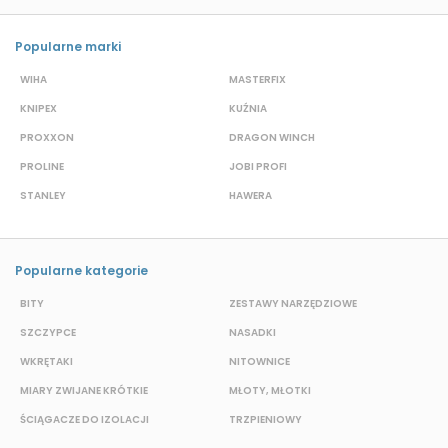
Popularne marki
WIHA
MASTERFIX
S
KNIPEX
KUŹNIA
D
PROXXON
DRAGON WINCH
L
PROLINE
JOBI PROFI
G
STANLEY
HAWERA
G
Popularne kategorie
BITY
ZESTAWY NARZĘDZIOWE
S
SZCZYPCE
NASADKI
O
WKRĘTAKI
NITOWNICE
N
MIARY ZWIJANE KRÓTKIE
MŁOTY, MŁOTKI
P
ŚCIĄGACZE DO IZOLACJI
TRZPIENIOWY
K