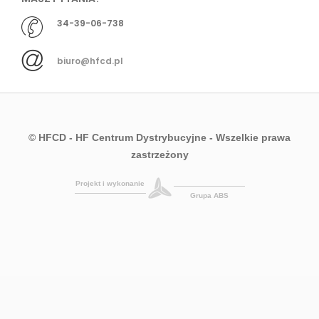
34-39-06-738
biuro@hfcd.pl
© HFCD - HF Centrum Dystrybucyjne
- Wszelkie prawa
zastrzeżony
Projekt i wykonanie
Grupa ABS