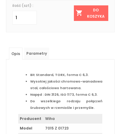
ilość (szt) :
DO
KOSZYKA
Parametry
Opis
Bit Standard, TORX, forma C 6,3.
Wysokiej jakości chromowo-wanadowa
stal, całościowo hartowana.
Napęd : DIN 3126, ISO 1173, forma C 6,3.
Do wszelkiego rodzaju połączeń
śrubowych w rzemiośle i przemyśle.
Producent
Wiha
Model
7015 Z 01723