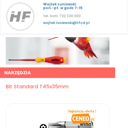
Wojtek Łuniewski
pon.-pt. w godz 7-15
tel. kom. 722 320 003
wojtek.luniewski@hfcd.pl
NARZĘDZIA
Bit Standard T45x35mm