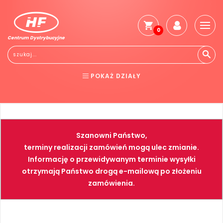
0
Centrum Dystrybucyjne
POKAŻ DZIAŁY
BHP
ELEKTRONARZĘDZIA
NARZĘDZIA
SPAWALNICTWO
Szanowni Państwo,
FARBY
PNEUMATYKA
terminy realizacji zamówień mogą ulec zmianie.
Informację o przewidywanym terminie wysyłki
otrzymają Państwo drogą e-mailową po złożeniu
zamówienia.